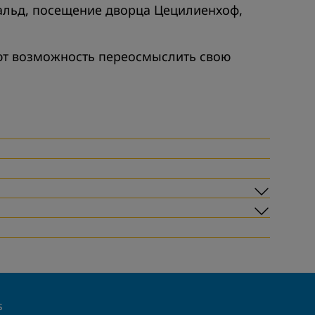
вальд, посещение дворца Цецилиенхоф,
ают возможность переосмыслить свою
Submen
Submen
s