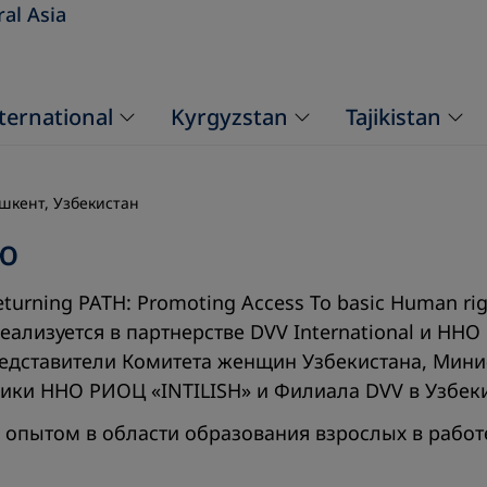
ral Asia
ternational
Kyrgyzstan
Tajikistan
шкент, Узбекистан
ю
urning PATH: Promoting Access To basic Human rig
ализуется в партнерстве DVV International и ННО
представители Комитета женщин Узбекистана, Мини
ики ННО РИОЦ «INTILISH» и Филиала DVV в Узбеки
опытом в области образования взрослых в работ