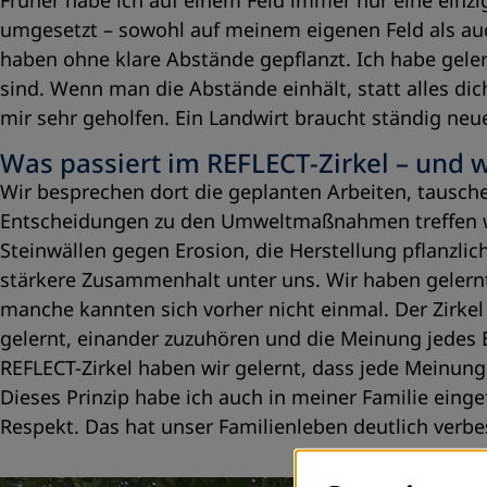
Früher habe ich auf einem Feld immer nur eine einz
umgesetzt – sowohl auf meinem eigenen Feld als auc
haben ohne klare Abstände gepflanzt. Ich habe gelern
sind. Wenn man die Abstände einhält, statt alles di
mir sehr geholfen. Ein Landwirt braucht ständig neu
Was passiert im REFLECT-Zirkel – und 
Wir besprechen dort die geplanten Arbeiten, tausche
Entscheidungen zu den Umweltmaßnahmen treffen wir
Steinwällen gegen Erosion, die Herstellung pflanzlic
stärkere Zusammenhalt unter uns. Wir haben gelern
manche kannten sich vorher nicht einmal. Der Zirk
gelernt, einander zuzuhören und die Meinung jedes Ei
REFLECT-Zirkel haben wir gelernt, dass jede Meinung 
Dieses Prinzip habe ich auch in meiner Familie ein
Respekt. Das hat unser Familienleben deutlich verbe