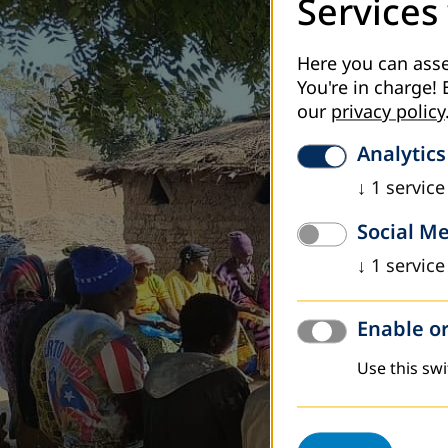
Services
Here you can asse
You're in charge! 
our
privacy policy
Analytics
↓
1
service
Social M
↓
1
service
Enable or
Use this swi