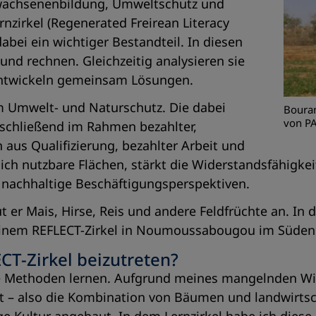
rwachsenenbildung, Umweltschutz und
zirkel (Regenerated Freirean Literacy
ei ein wichtiger Bestandteil. In diesen
nd rechnen. Gleichzeitig analysieren sie
entwickeln gemeinsam Lösungen.
im Umwelt- und Naturschutz. Die dabei
Bouram
von P
nschließend im Rahmen bezahlter,
us Qualifizierung, bezahlter Arbeit und
tlich nutzbare Flächen, stärkt die Widerstandsfähig
nachhaltige Beschäftigungsperspektiven.
 er Mais, Hirse, Reis und andere Feldfrüchte an. In d
nem REFLECT-Zirkel in Noumoussabougou im Süden v
CT-Zirkel beizutreten?
he Methoden lernen. Aufgrund meines mangelnden Wis
ht – also die Kombination von Bäumen und landwirtsc