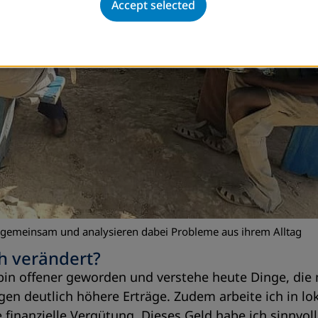
Accept selected
 gemeinsam und analysieren dabei Probleme aus ihrem Alltag
h verändert?
h bin offener geworden und verstehe heute Dinge, di
en deutlich höhere Erträge. Zudem arbeite ich in lok
nanzielle Vergütung. Dieses Geld habe ich sinnvoll i