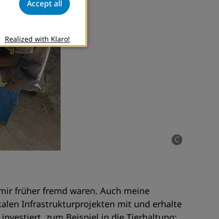
Accept all
Realized with Klaro!
C
e mir früher fremd waren. Auch meine
alen Infrastrukturprojekten mit und erhalte
nvestiert, zum Beispiel in die Tierhaltung: