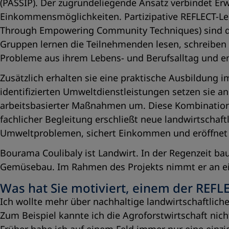
(PASSIP). Der zugrundeliegende Ansatz verbindet E
Einkommensmöglichkeiten. Partizipative REFLECT-Lern
Through Empowering Community Techniques) sind dab
Gruppen lernen die Teilnehmenden lesen, schreiben u
Probleme aus ihrem Lebens- und Berufsalltag und 
Zusätzlich erhalten sie eine praktische Ausbildung 
identifizierten Umweltdienstleistungen setzen sie a
arbeitsbasierter Maßnahmen um. Diese Kombination a
fachlicher Begleitung erschließt neue landwirtschaf
Umweltproblemen, sichert Einkommen und eröffnet 
Bourama Coulibaly ist Landwirt. In der Regenzeit baut
Gemüsebau. Im Rahmen des Projekts nimmt er an ei
Was hat Sie motiviert, einem der REFLE
Ich wollte mehr über nachhaltige landwirtschaftlic
Zum Beispiel kannte ich die Agroforstwirtschaft nic