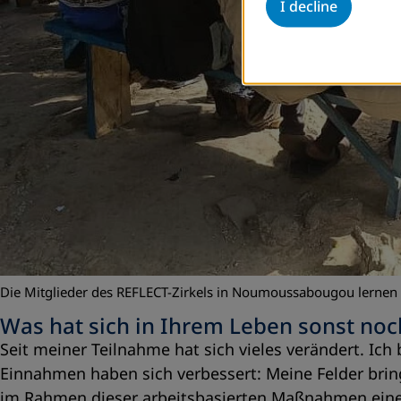
I decline
Die Mitglieder des REFLECT-Zirkels in Noumoussabougou lernen
Was hat sich in Ihrem Leben sonst noc
Seit meiner Teilnahme hat sich vieles verändert. Ic
Einnahmen haben sich verbessert: Meine Felder bring
im Rahmen dieser arbeitsbasierten Maßnahmen eine fi