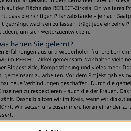
ige Kultur angebaut. In dem Lernzirkel habe ich die
h auf der Fläche des REFLECT-Zirkels. Ein weiteres 
t, dass die richtigen Pflanzabstände – je nach Saatg
cht gedrängt wachsen zu lassen, trägt jede einzelne 
e Ideen, um sich weiterzuentwickeln.
was haben Sie gelernt?
n Erfahrungen aus und wiederholen frühere Lerneinhe
 im REFLECT-Zirkel gemeinsam. Wir haben viele neu
her Biopestizide, Kompostierung und vieles mehr. Doc
t, gemeinsam zu arbeiten. Vor dem Projekt gab es z
el hat neue Verbindungen geschaffen. Durch die gem
nzelnen zu respektieren – auch die der Frauen. Das w
zählt. Deshalb sitzen wir im Kreis, wenn wir diskutie
geführt. Wir setzen uns zusammen, hören einander zu
ssert.