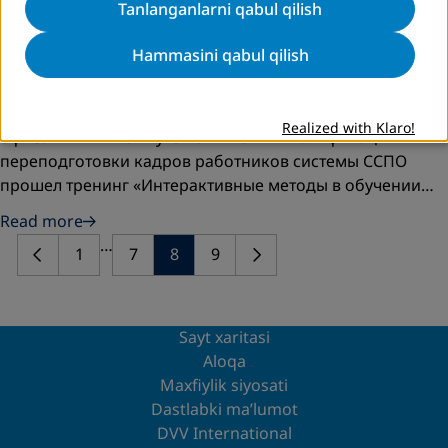
Tanlanganlarni qabul qilish
международной журналистики УзГУМЯ, кандидат
филологических наук
Hammasini qabul qilish
Отдача от тренинга…
27-29 октября 2015 года по инициативе Ташкентского
Realized with Klaro!
офиса DVV в Институте повышения квалификации и
переподготовки кадров работников системы ССПО
прошел тренинг «Интерактивные методы в обучении…
Read more
…
1
7
8
9
Sayt xaritasi
Aloqa
Maxfiylik siyosati
Dastlabki ma’lumot
DVV International