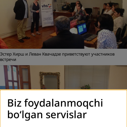
Эстер Хирш и Леван Квачадзе приветствуют участников
встречи
Biz foydalanmoqchi
bo‘lgan servislar