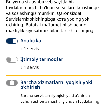
Bu yerda siz ushbu veb-saytda biz
foydalanmoqchi bo‘lgan servislarniko‘rishingiz
va sozlashingiz mumkin. Qaror sizda!
Servislarnixohishingizga ko‘ra yoqing yoki
o‘chiring.
Batafsil ma’lumot olish uchun
maxfiylik siyosatimiz bilan
tanishib chiqing
.
Презентация Умиды Исламовой
Analitika
Под таким названием 24 апреля 2017 года в офисе
Филиала
DVV
в Узбекистане прошла традиционна
↓
1
servis
неформальная встреча партнеров - «Ташкентские вечера».
Ijtimoiy tarmoqlar
На встречу были приглашены гости, представляющие
↓
1
servis
государственные, негосударственные и общественные
организации, а также местные СМИ. На встрече
присутствовала заместитель директора Головного офиса
Barcha xizmatlarni yoqish yoki
o'chirish
DVV
International
, Бонн - Эстер Хирш.
Barcha servislarni yoqish yoki o‘chirish
После приветственных слов Эстер Хирш и Левана
uchun ushbu almashtirgichdan foydalaning.
Квачадзе, аналитик из Узбекистана Умида Исламова
сделала презентацию на тему «Образование на благо