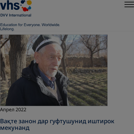
Апрел 2022
Вақте занон дар гуфтушунид иштирок
мекунанд