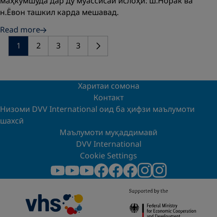
маҳкумшуда дар ду муассисаи ислоҳӣ: ш.Норак ва
н.Ёвон ташкил карда мешавад.
Read more
1
2
3
3
Харитаи сомона
Контакт
Низоми DVV International оид ба ҳифзи маълумоти
шахсӣ
Маълумоти муқаддимавӣ
DVV International
Cookie Settings