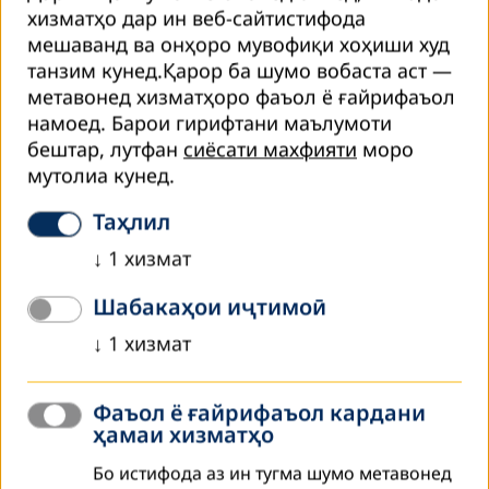
хизматҳо дар ин веб-сайтистифода
Август 2021
мешаванд ва онҳоро мувофиқи хоҳиши худ
БА ИТМОМ РАСИДАНИ КУРСИ КАСБӢ ОИД БА
танзим кунед.Қарор ба шумо вобаста аст —
“ДӮЗАНДАГЙ” ДАР МУАССИСАИ ИСЛОҲИИ
метавонед хизматҳоро фаъол ё ғайрифаъол
3\6, ноҳияи ЁВОН
намоед.
Барои гирифтани маълумоти
бештар, лутфан
сиёсати махфияти
моро
Рӯзи 09 августи соли 2021 дар муассисаи ислоҳии(МИ)
мутолиа кунед.
3\6, воқеъ дар ноҳияи Ёвон, барои 20 марди
маҳкумшудагоне, ки дар курси касбии «Дузандагй»
Таҳлил
таълим гирифтаанд имтиҳон ташкил карда шуд.
↓
1
хизмат
Аз моҳи…
Шабакаҳои иҷтимоӣ
Read more
↓
1
хизмат
Август 2021
СОБИҚ ЗАН МАҲКУМШУДА СОҲИБКОРИ
ИНФИРОДӢ ГАРДИД
Фаъол ё ғайрифаъол кардани
ҳамаи хизматҳо
Барои татбиқи лоиҳаи ташкили сехи дӯзандагии “Тоҷи
Бо истифода аз ин тугма шумо метавонед
Заррин” дар деҳаи Гулистони ноҳияи Леваканди