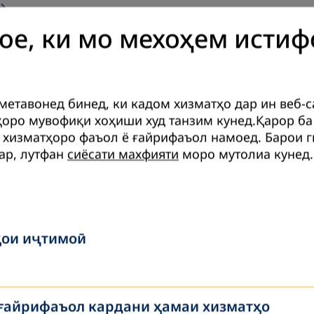
ое, ки мо мехоҳем истиф
25
метавонед бинед, ки кадом хизматҳо дар ин веб-
ушанбе» — Ҳамкории минтақавӣ дар соҳаи 
оро мувофиқи хоҳиши худ танзим кунед.Қарор ба
и соли 2025 дар шаҳри Душанбе Ассотсиатсияи таҳсилот
 хизматҳоро фаъол ё ғайрифаъол намоед.
Барои 
national дар Тоҷикистон чорабинии «Шоми Душанбе»-ро
ар, лутфан
сиёсати махфияти
моро мутолиа кунед.
ои иҷтимоӣ
5
САЛОҲИЯТҲОИ РАҚАМӢ ТАҲКИМ МЕЁБАНД
 ғайрифаъол кардани ҳамаи хизматҳо