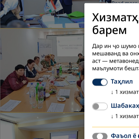
Read more
Хизматҳ
барем
Сентябр 20
Дар ин ҷо шумо 
«Шоми Д
мешаванд ва онҳ
19 сентябр
аст — метавонед
DVV Inter
маълумоти бешт
Read more
Таҳлил
↓
1
хизмат
Шабакаҳ
↓
1
хизмат
Август 202
ВАҚТЕ 
Фаъол ё