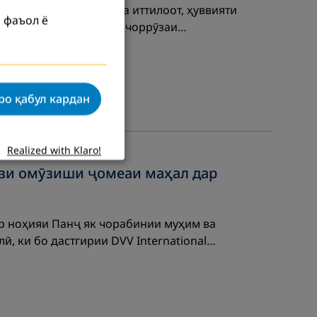
мӣ, кор бо додаҳо ва иттилоот, ҳуввияти
 фаъол ё
данд, ки дар воркшопи чоррӯзаи…
ро қабул кардан
Realized with Klaro!
ази омӯзиши ҷомеаи маҳал дар
р ноҳияи Панҷ як чорабинии муҳим ва
ӣ, ки бо дастгирии DVV International…