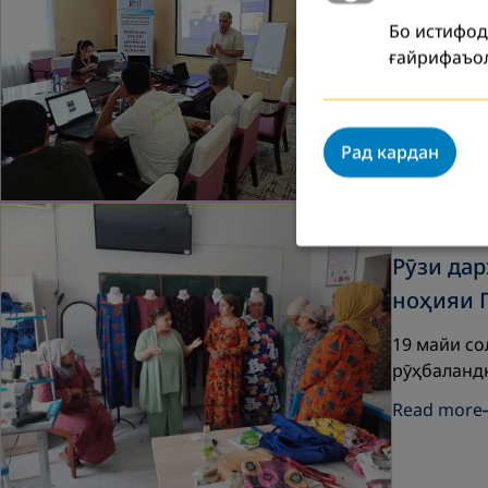
Баррасӣ ва
Бо истифод
рақамӣ, ам
ғайрифаъол
Read more
Рад кардан
Май 2025
Рӯзи да
ноҳияи 
19 майи с
рӯҳбаландк
Read more