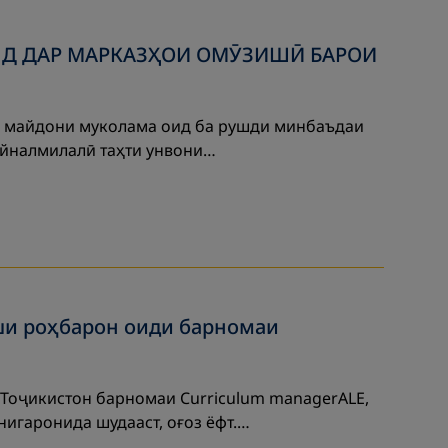
УШД ДАР МАРКАЗҲОИ ОМӮЗИШӢ БАРОИ
 ба майдони муколама оид ба рушди минбаъдаи
айналмилалӣ таҳти унвони…
ши роҳбарон оиди барномаи
Тоҷикистон барномаи Curriculum managerALE,
нигаронида шудааст, оғоз ёфт.…