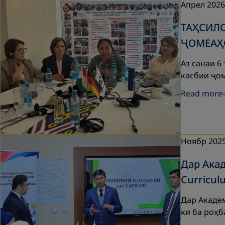
Апрел 2026
ТАҲСИЛО
ҶОМЕАҲ
Аз санаи 6
касбии ҷо
Read more
Ноябр 202
Дар Ака
Curricul
Дар Акаде
ки ба роҳб