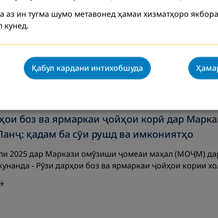
 дида баромадани барномаи омӯзишӣ оид ба саводи рақа
а аз ин тугма шумо метавонед ҳамаи хизматҳоро якбора
ният ва эҷоди муҳтавои рақамӣ – инҳо аз мавзӯъҳое бу
 кунед.
Қабул кардани интихобшуда
Ҳама
рҳои боз ва ярмаркаи ҷойҳои корӣ дар Марк
Панҷ: қадам ба сӯи рушд ва имкониятҳо
оли 2025 дар Маркази омӯзиши ҷомеаи маҳал (МОҶМ) да
унанда - Рӯзи дарҳои боз ва ярмаркаи ҷойҳои кории хол