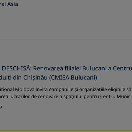
ral Asia
 DESCHISĂ: Renovarea filialei Buiucani a Centru
ulți din Chișinău (CMIEA Buiucani)
tional Moldova invită companiile și organizațiile eligibile s
ea lucrărilor de renovare a spațiului pentru Centru Munic