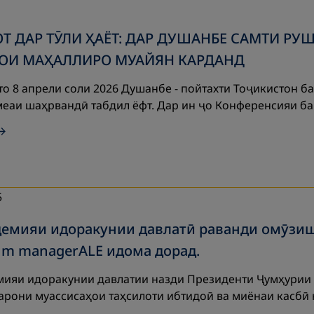
Т ДАР ТӮЛИ ҲАЁТ: ДАР ДУШАНБЕ САМТИ Р
ОИ МАҲАЛЛИРО МУАЙЯН КАРДАНД
 то 8 апрели соли 2026 Душанбе - пойтахти Тоҷикистон
меаи шаҳрвандӣ табдил ёфт. Дар ин ҷо Конференсияи б
5
демияи идоракунии давлатӣ раванди омӯзи
um managerALE идома дорад.
мияи идоракунии давлатии назди Президенти Ҷумҳурии 
арони муассисаҳои таҳсилоти ибтидоӣ ва миёнаи касбӣ 