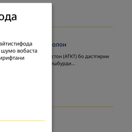
ода
сайтистифода
таҳсилоти калонсолон
 шумо вобаста
и калонсолони Тоҷикистон (АТКТ) бо дастгирии
гирифтани
 дар доираи лоиҳаи «Пешбурди…