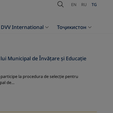
Open Search
EN
RU
TG
DVV International
Тоҷикистон
lui Municipal de Învățare și Educație
ă participe la procedura de selecție pentru
ipal de…