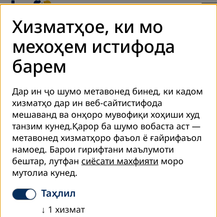
Хизматҳое, ки мо
мехоҳем истифода
барем
Харитаи сомона
Дар ин ҷо шумо метавонед бинед, ки кадом
Контакт
хизматҳо дар ин веб-сайтистифода
Низоми DVV International оид ба ҳифзи маълумоти
мешаванд ва онҳоро мувофиқи хоҳиши худ
шахсӣ
танзим кунед.Қарор ба шумо вобаста аст —
Маълумоти муқаддимавӣ
метавонед хизматҳоро фаъол ё ғайрифаъол
DVV International
намоед.
Барои гирифтани маълумоти
Cookie Settings
бештар, лутфан
сиёсати махфияти
моро
мутолиа кунед.
Таҳлил
↓
1
хизмат