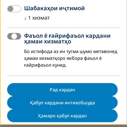
Шабакаҳои иҷтимоӣ
↓
1
хизмат
Фаъол ё ғайрифаъол кардани
ҳамаи хизматҳо
Бо истифода аз ин тугма шумо метавонед
ҳамаи хизматҳоро якбора фаъол ё
ғайрифаъол кунед.
Рад кардан
Қабул кардани интихобшуда
Ҳамаро қабул кардан