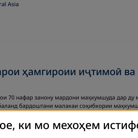
ral Asia
арои ҳамгироии иҷтимоӣ ва
ои 70 нафар занону мардони маҳкумшуда дар ду м
баланд бардоштани малакаи соҳибкории маҳкумш
усоидат мекунад. Иштирокчиёни курсҳои қаблии к
ое, ки мо мехоҳем истиф
 Курсҳои омӯзишӣ ба маҳкумшудагон имконият фа
д. Ниҳоят ин ба маҳкумшудагон барои ҳамгироии 