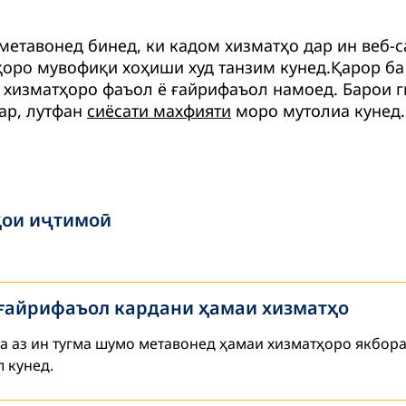
оҳад кард.
и шаблонҳои нақшаи кории ташкилотҳои дахлдор,
метавонед бинед, ки кадом хизматҳо дар ин веб-
укумати Ҷумҳурии Тоҷикистон (ҶТ) ва Агентии меҳ
оро мувофиқи хоҳиши худ танзим кунед.Қарор ба
шаванд, то инки занон ва мардони маҳкумшуда ҳа
 хизматҳоро фаъол ё ғайрифаъол намоед.
Барои 
ар, лутфан
сиёсати махфияти
моро мутолиа кунед.
 ш.Норак ва н.Ёвон таваҷҷӯҳи зиёди маҳкумшудаг
тиҷорат ва тарҳрезии лоиҳаро.нишон медихад.
дошти режими муассисахои ислоҳӣ мутобиқ меку
ои иҷтимоӣ
антисептикҳо ва масофаи иҷтимоӣ) риоя карда ме
ҳамкорӣ бо Институти ҳамкории байналмилалии А
оиҳаи “Беҳтар намудани дастрасӣ ба ҳуқуқҳои иҷти
 ғайрифаъол кардани ҳамаи хизматҳо
истон” (SECRET-3), ки аз ҷониби Иттиҳоди Авруп
 ташкил менамояд. Лоиҳа аз ҷониби намояндагии 
а аз ин тугма шумо метавонед ҳамаи хизматҳоро якбора
ораи ҳуқуқи инсон ва риояи қонуният" ва "Ҷаҳон
 кунед.
иат намоед ба: