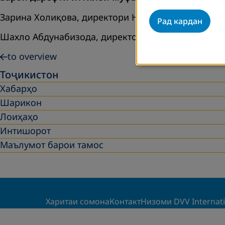
Зарина
Холиқова
,
директори
Намояндагии
DVV In
Рад кардан
Шахло Абдунабизода, директори ТЧ «Джахон»,тав
to overview
Тоҷикистон
Хабарҳо
Шарикон
Лоиҳаҳо
Интишорот
Маълумот барои тамос
Харитаи сомона
Контакт
Низоми DVV Internat