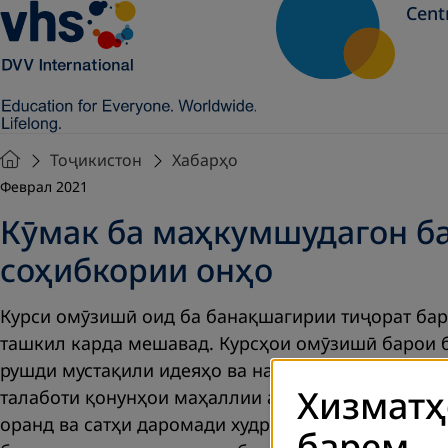
Cent
Тоҷикистон
Хабарҳо
Феврал 2021
Кӯмак ба маҳкумшудагон б
соҳибкории онҳо
Курси омӯзишӣ оид ба банақшагирии тиҷорат бар
ташкил карда мешавад. Курсҳои омӯзишӣ барои 
рушди мустақили идеяҳо ва нақшаҳои тиҷоратӣ м
Хизматҳ
талаботи қонунҳои маҳаллии андозро меомӯзанд.
оранд ва сатҳи даромади худро баланд бардоран
барем