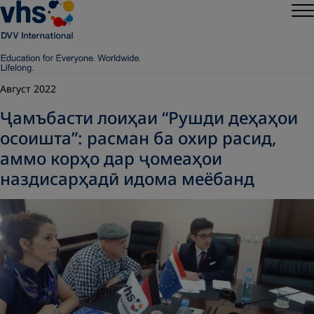
Август 2022
Ҷамъбасти лоиҳаи “Рушди деҳаҳои
осоишта”: расман ба охир расид,
аммо корҳо дар ҷомеаҳои
наздисарҳадӣ идома меёбанд