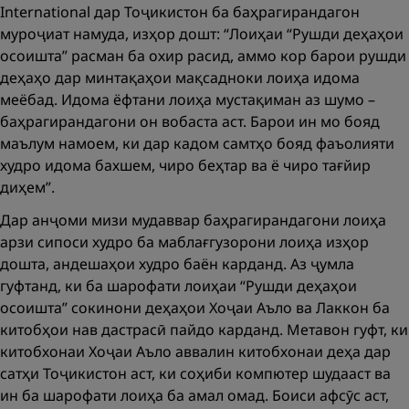
International дар Тоҷикистон ба баҳрагирандагон
муроҷиат намуда, изҳор дошт: “Лоиҳаи “Рушди деҳаҳои
осоишта” расман ба охир расид, аммо кор барои рушди
деҳаҳо дар минтақаҳои мақсадноки лоиҳа идома
меёбад. Идома ёфтани лоиҳа мустақиман аз шумо –
баҳрагирандагони он вобаста аст. Барои ин мо бояд
маълум намоем, ки дар кадом самтҳо бояд фаъолияти
худро идома бахшем, чиро беҳтар ва ё чиро тағйир
диҳем”.
Дар анҷоми мизи мудаввар баҳрагирандагони лоиҳа
арзи сипоси худро ба маблағгузорони лоиҳа изҳор
дошта, андешаҳои худро баён карданд. Аз ҷумла
гуфтанд, ки ба шарофати лоиҳаи “Рушди деҳаҳои
осоишта” сокинони деҳаҳои Хоҷаи Аъло ва Лаккон ба
китобҳои нав дастрасӣ пайдо карданд. Метавон гуфт, ки
китобхонаи Хоҷаи Аъло аввалин китобхонаи деҳа дар
сатҳи Тоҷикистон аст, ки соҳиби компютер шудааст ва
ин ба шарофати лоиҳа ба амал омад. Боиси афсӯс аст,