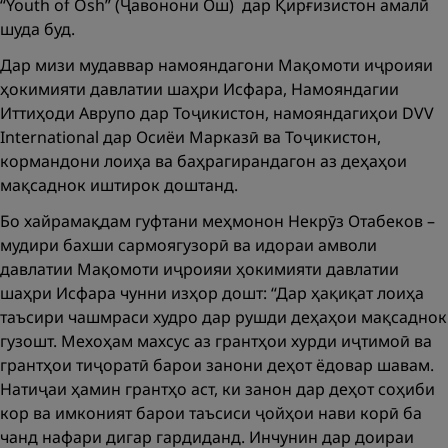
“Youth of Osh” (Ҷавонони Ош) дар Қирғизистон амалӣ
шуда буд.
Дар мизи мудаввар намояндагони Мақомоти иҷроияи
ҳокимияти давлатии шаҳри Исфара, Намояндагии
Иттиҳоди Аврупо дар Тоҷикистон, намояндагиҳои DVV
International дар Осиёи Марказӣ ва Тоҷикистон,
кормандони лоиҳа ва баҳрагирандагон аз деҳаҳои
мақсаднок иштирок доштанд.
Бо хайрамақдам гуфтани меҳмонон Некрӯз Отабеков –
мудири бахши сармоягузорӣ ва идораи амволи
давлатии Мақомоти иҷроияи ҳокимияти давлатии
шаҳри Исфара чунни изҳор дошт: “Дар ҳақиқат лоиҳа
таъсири чашмраси худро дар рушди деҳаҳои мақсаднок
гузошт. Мехоҳам махсус аз грантҳои хурди иҷтимоӣ ва
грантҳои тиҷоратӣ барои занони деҳот ёдовар шавам.
Натиҷаи ҳамин грантҳо аст, ки занон дар деҳот соҳиби
кор ва имконият барои таъсиси ҷойҳои нави корӣ ба
чанд нафари дигар гардиданд. Инчунин дар доираи