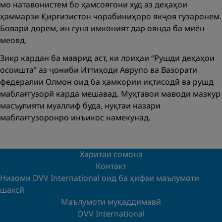
мо натавонистем бо ҳамсоягони худ аз деҳаҳои
ҳаммарзи Қирғизистон чорабиниҳоро якҷоя гузаронем.
Боварӣ дорем, ин гуна имконият дар оянда ба миён
меояд.
Зикр кардан ба маврид аст, ки лоиҳаи “Рушди деҳаҳои
осоишта” аз ҷониби Иттиҳоди Аврупо ва Вазорати
федералии Олмон оид ба ҳамкории иқтисодӣ ва рушд
маблағгузорӣ карда мешавад. Муҳтавои маводи мазкур
масъулияти муаллиф буда, нуқтаи назари
маблағгузоронро инъикос намекунад.
Харитаи сомона
Контакт
Низоми DVV International оид ба ҳифзи маълумоти
шахсӣ
Маълумоти муқаддимавӣ
DVV International