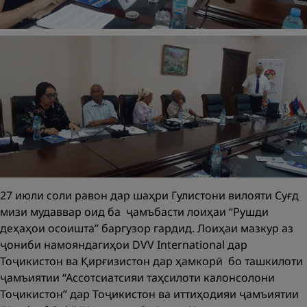
27 июли соли равон дар шаҳри Гулистони вилояти Суғд
мизи мудаввар оид ба ҷамъбасти лоиҳаи “Рушди
деҳаҳои осоишта” баргузор гардид. Лоиҳаи мазкур аз
ҷониби намояндагиҳои DVV International дар
Тоҷикистон ва Қирғизистон дар ҳамкорӣ бо ташкилоти
ҷамъиятии “Ассотсиатсияи таҳсилоти калонсолони
Тоҷикистон” дар Тоҷикистон ва иттиҳодияи ҷамъиятии