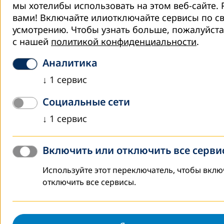
навыков молодёжи.
мы хотелибы использовать на этом веб-сайте.
вами! Включайте илиотключайте сервисы по с
Участники круглого стола договорились продолжать
усмотрению.
Чтобы узнать больше, пожалуйста
совместную работу над развитием обучающейся
с нашей
политикой конфиденциальности
.
Ферганы и разработать предложения в виде дорожной
карты для городской администрации.
Аналитика
Филиал DVV в Узбекистане готов поддерживать работу
↓
1
сервис
в данном направлении и укреплять сотрудничество со
всеми партнёрами для устойчивого и инклюзивного
Социальные сети
развития региона.
↓
1
сервис
Обзор
Включить или отключить все серви
Добро пожаловать на страницу DVV
Используйте этот переключатель, чтобы вклю
International в Центральной Азии
отключить все сервисы.
Подробнее