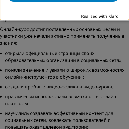
использования новых подходов в обучении и
внедрение инновационных технологий в образовании
Realized with Klaro!
взрослых.
Онлайн-курс достиг поставленных основных целей и
участники уже начали активно применять полученные
знания:
открыли официальные страницы своих
образовательных организаций в социальных сетях;
поняли значение и узнали о широких возможностях
онлайн-инструментов в обучении ;
создали пробные видео-ролики и видео-уроки;
практически использовали возможность онлайн-
платформ
научились создавать эффективный контент для
социальных сетей, вовлекать пользователей и
повышать охват целевой аудитории;