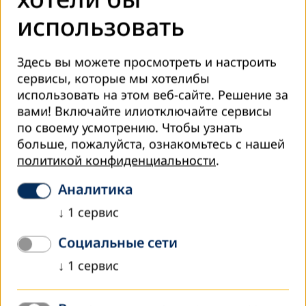
организован бюро ЮНЕСКО в Бангкоке, Алматы, и
использовать
Ташкенте совместно с Региональным офисом DVV
International в Центральной Азии.
Здесь вы можете просмотреть и настроить
Во время семинара особое внимание было уделено
сервисы, которые мы хотелибы
разработке рекомендаций по политике ПТОО в области
использовать на этом веб-сайте. Решение за
трудоустройства и ведения предпринимательской
вами! Включайте илиотключайте сервисы
деятельности, а также поощрению качественного,
по своему усмотрению.
Чтобы узнать
инклюзивного обучения для всех. Семинар также был
больше, пожалуйста, ознакомьтесь с нашей
направлен на укрепление потенциала участников с
политикой конфиденциальности
.
целью эффективного содействия национальным
Аналитика
усилиям в области развития ПТОО.
↓
1
сервис
Подробнее о мероприятии в анонсе семинара на
сайте
Представительства ЮНЕСКО в Узбекистане
Социальные сети
или на
странице Facebook
Филиала DVV в Узбекистане
↓
1
сервис
Обзор