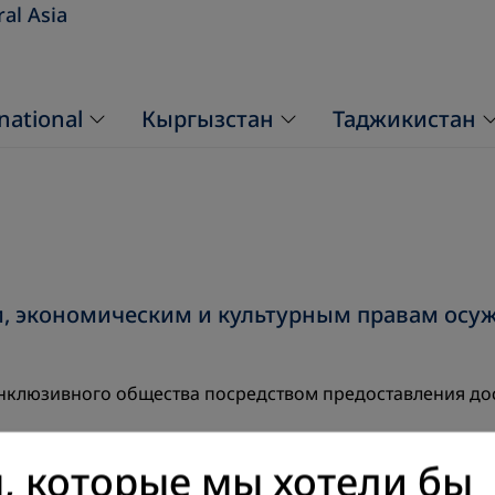
ral Asia
national
Кыргызстан
Таджикистан
м, экономическим и культурным правам ос
нклюзивного общества посредством предоставления дос
, которые мы хотели бы