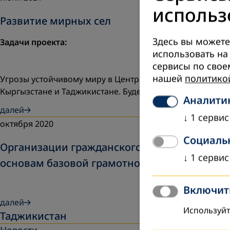
использ
Развитие мирных сел
Здесь вы можете
Задачи проекта:
использовать на
сервисы по свое
нашей
политико
Угрозы устойчивому миру в Центральной Азии будут м
Кыргызстане и Таджикистане. Будет…
Аналити
далей
↓
1
сервис
октября 2020
Социаль
Организации гражданского общества наращи
↓
1
сервис
основам базовой грамотност
Включить
далей
Используйт
Таджикистан