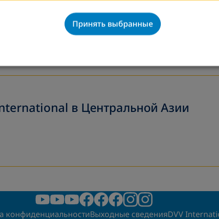
Принять выбранные
nternational в Центральной Азии
а конфиденциальности
Выходные сведения
DVV Internati