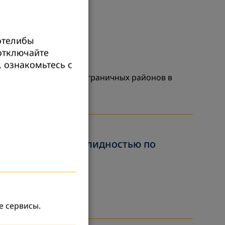
отелибы
иотключайте
 ознакомьтесь с
ьским населением приграничных районов в
для людей с инвалидностью по
е сервисы.