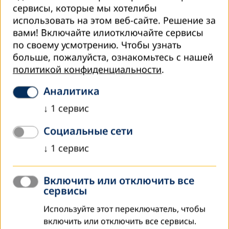
сервисы, которые мы хотелибы
использовать на этом веб-сайте. Решение за
вами! Включайте илиотключайте сервисы
по своему усмотрению.
Чтобы узнать
больше, пожалуйста, ознакомьтесь с нашей
политикой конфиденциальности
.
Аналитика
декабря 2024
↓
1
сервис
Реабилитация и реинтеграция: успехи и
Социальные сети
перспективы проекта по защите прав
осужденных в Таджикистане
↓
1
сервис
г. Душанбе, 05.12.2024 г.
Включить или отключить все
5 декабря 2024 года в городе Душанбе состоялась
сервисы
конференция, посвящённая итогам реализации проекта
«Защита социальных, экономических и культурных прав
Используйте этот переключатель, чтобы
осужденных и…
включить или отключить все сервисы.