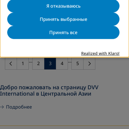
Продолжение тренингов программы
Я отказываюсь
Curriculum globALE
Принять выбранные
В рамках продвижения программы Curriculum globALE в
Таджикистане, в декабре 2017 г., состоялся тренинг по
Принять все
вводному модулю программы Curriculum globAlE»,
организованный общественным объединением…
Realized with Klaro!
далей
…
…
1
2
3
4
5
Добро пожаловать на страницу DVV
International в Центральной Азии
Подробнее