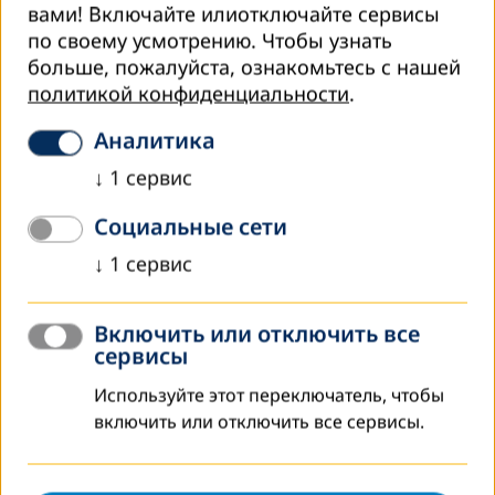
вами! Включайте илиотключайте сервисы
Подготовка молодых тренеров с
по своему усмотрению.
Чтобы узнать
инвалидностью
больше, пожалуйста, ознакомьтесь с нашей
политикой конфиденциальности
.
5-6 июня 2018 года в городе Душанбе Лига женщин
инвалидов «Иштирок» в рамках проекта «Продвижение
Аналитика
социальных перемен и инклюзивного образования» в
↓
1
сервис
партнерстве с DVV International в Республике…
далей
Социальные сети
мая 2018
↓
1
сервис
Открытие профессиональных курсов в
мужском исправительном учреждении
Включить или отключить все
сервисы
7 мая 2018 г. в мужском исправительном учреждении г.
Яван состоялась Официальная церемония открытия
Используйте этот переключатель, чтобы
профессиональных курсов.
включить или отключить все сервисы.
далей
мая 2018