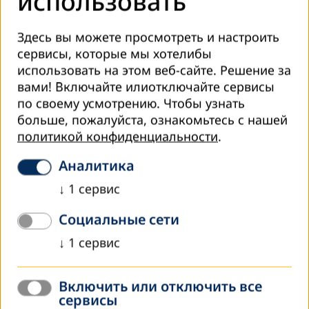
использовать
расширению экспертизы, улучшение рамочных
условий по всему миру.
Здесь вы можете просмотреть и настроить
Через реализацию
проектов
, которые делают
сервисы, которые мы хотелибы
потенциал ООВ заметным, для достижения
использовать на этом веб-сайте. Решение за
долгосрочного успеха в этой области в сотрудничестве с
вами! Включайте илиотключайте сервисы
нашими партнерскими организациями
по своему усмотрению.
Чтобы узнать
предпринимаются попытки улучшить законодательные
больше, пожалуйста, ознакомьтесь с нашей
и финансовые условия для ООВ путем поддержки и
политикой конфиденциальности
.
предоставления консультационных услуг
государственным органам. Параллельно мы
Аналитика
поддерживаем наших партнеров, в основном
↓
1
сервис
представляющих гражданское общество, занимаясь их
организационным развитием и повышением
Социальные сети
профессионального уровня.
↓
1
сервис
Включить или отключить все
Добро пожаловать на страницу DVV
сервисы
International в Центральной Азии